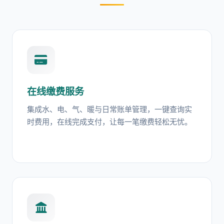
在线缴费服务
集成水、电、气、暖与日常账单管理，一键查询实
时费用，在线完成支付，让每一笔缴费轻松无忧。