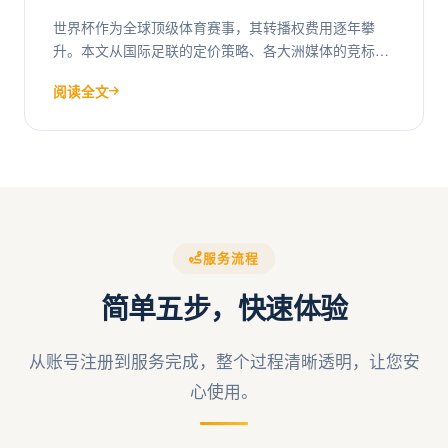
世界杯作为全球顶级体育赛事，其转播权费用逐年攀
升。本文从国际足联的定价策略、各大洲媒体的竞标现
状、新媒体入局对价格的影响，以及中国市场的版权发
阅读全文
展历程等角度，全面剖析世界杯转播权费用的构成与未
来走势，帮助读者理解这一庞大数字背后的商业博弈。
服务流程
简单五步，快速体验
从账号注册到服务完成，整个过程清晰透明，让您安
心使用。