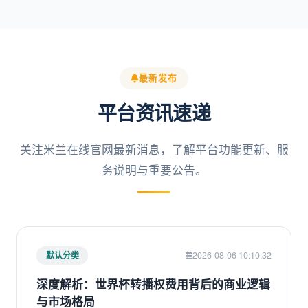
最新发布
平台资讯速递
关注米兰在线官网最新消息，了解平台功能更新、服
务说明与重要公告。
默认分类
2026-08-06 10:10:32
深度解析：世界杯转播权费用背后的商业逻辑
与市场格局