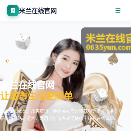
米兰在线官网
官方认证数字服务平台
米兰在线官网
让城市生活更简单
汇聚在线缴费、政务资讯、便民互动与智能客服等多元服务，以可
靠技术与贴心运营，为用户打造高效便捷的一站式在线体验。