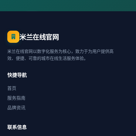
米兰在线官网
米兰在线官网以数字化服务为核心，致力于为用户提供高
效、便捷、可靠的城市在线生活服务体验。
快捷导航
首页
服务指南
品牌资讯
联系信息