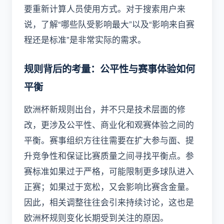
要重新计算人员使用方式。对于搜索用户来
说，了解“哪些队受影响最大”以及“影响来自赛
程还是标准”是非常实际的需求。
规则背后的考量：公平性与赛事体验如何
平衡
欧洲杯新规则出台，并不只是技术层面的修
改，更涉及公平性、商业化和观赛体验之间的
平衡。赛事组织方往往需要在扩大参与面、提
升竞争性和保证比赛质量之间寻找平衡点。参
赛标准如果过于严格，可能限制更多球队进入
正赛；如果过于宽松，又会影响比赛含金量。
因此，相关调整往往会引来持续讨论，这也是
欧洲杯规则变化长期受到关注的原因。