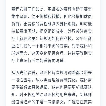
赛程安排同样如此。更紧凑的赛程有助于赛事
集中呈现，便于传播和转播，但也会增加球员
负荷。更宽松的赛程能减少身体消耗，却可能
拉长赛事周期、提高组织成本。外界关注点实
际上就在这里：新规则如何在竞技、公平与商
业之间找到一个相对平衡的方案。对于媒体和
球迷而言，这类变化是否合理，往往要等到实
际比赛运行后才能看得更清楚。
从历史经验看，欧洲杯每次规则调整都会带来
一段适应期。球队需要理解赛制变化，媒体需
要重新解读晋级逻辑，球迷也需要更新观赛认
知。对于长期关注欧洲杯的用户来说，新规则
最值得追踪的不是一两条条文，而是它在真实