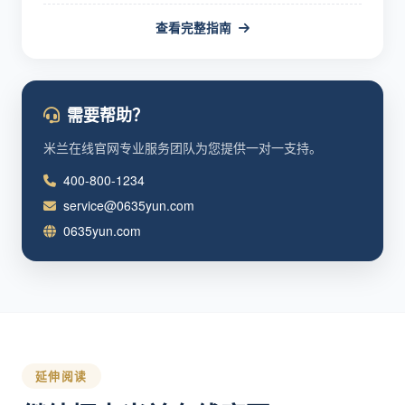
查看完整指南
需要帮助？
米兰在线官网专业服务团队为您提供一对一支持。
400-800-1234
service@0635yun.com
0635yun.com
延伸阅读