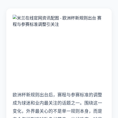
欧洲杯新规则出台后，赛程与参赛标准的调整
成为球迷和业内最关注的话题之一。围绕这一
变化，外界最关心的不是单一规则本身，而是