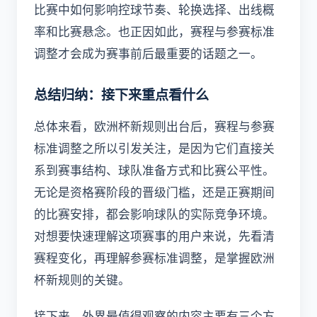
比赛中如何影响控球节奏、轮换选择、出线概
率和比赛悬念。也正因如此，赛程与参赛标准
调整才会成为赛事前后最重要的话题之一。
总结归纳：接下来重点看什么
总体来看，欧洲杯新规则出台后，赛程与参赛
标准调整之所以引发关注，是因为它们直接关
系到赛事结构、球队准备方式和比赛公平性。
无论是资格赛阶段的晋级门槛，还是正赛期间
的比赛安排，都会影响球队的实际竞争环境。
对想要快速理解这项赛事的用户来说，先看清
赛程变化，再理解参赛标准调整，是掌握欧洲
杯新规则的关键。
接下来，外界最值得观察的内容主要有三个方