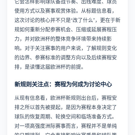
它会怎样影响球队备战节奏、出线难度、球员
使用方式以及赛事观赏体验。从标题信息看，
这次讨论的核心并不只是“改了什么”，更在于新
规如何重新分配参赛机会、压缩或延展赛程压
力，并对欧洲杯的整体竞争环境带来持续影
响。对于关注赛事的用户来说，了解规则变化
的边界、参赛标准的调整方向以及后续赛程安
排，是读懂这届欧洲杯的前提。
新规则关注点：赛程为何成为讨论中心
从现有信息看，欧洲杯新规则出台后，赛程安
排之所以首先被提起，是因为赛程本身决定了
球队的恢复周期、轮换空间和临场准备方式。
对一项高强度洲际赛事而言，赛程并不是单纯
的日期排列，它会直接影响比赛质量和球队策