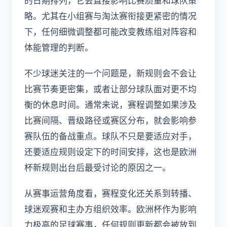
略。尤其在小组赛与淘汰赛衔接更紧密的情况
下，任何细微调整都可能改变教练组对阵容和
体能管理的判断。
不少球迷关注的一个问题是，新规则会不会让
比赛节奏更密集，或者让部分球队面对更不均
衡的休息时间。通常来说，赛程调整如果涉及
比赛间隔、晋级路径或赛区分布，就会影响参
赛队伍的备战重点。球队不只是要适应对手，
还要适应规则设定下的时间安排，这也是欧洲
杯新规则出台后最受讨论的原因之一。
从赛事运营角度看，赛程变化还关系到转播、
球迷观赛和主办方组织效率。欧洲杯作为影响
力极高的足球赛事，任何规则更新都会被放到