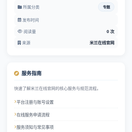
所属分类
专题
发布时间
阅读量
0 次
来源
米兰在线官网
服务指南
快速了解米兰在线官网的核心服务与规范流程。
平台注册与账号设置
在线服务申请流程
服务须知与常见事项